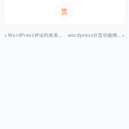
赏
WordPress评论列表美化之悬浮气泡显示父评论
wordpress分页功能增强美化之paginate_links()函数