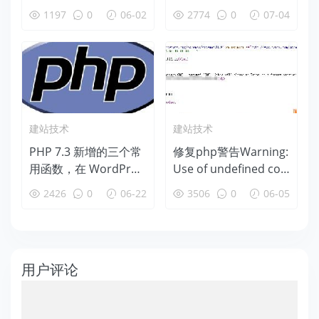
作，WordPress需要访
址
1197
0
06-02
2774
0
07-04
问您网页服务器的权
限”
建站技术
建站技术
PHP 7.3 新增的三个常
修复php警告Warning:
用函数，在 WordPres
Use of undefined con
s 中可以立即使用
stant GMT – assumed
2426
0
06-22
3506
0
06-05
‘GMT’ (this will throw
an Error in a future v
ersion of PHP)
用户评论