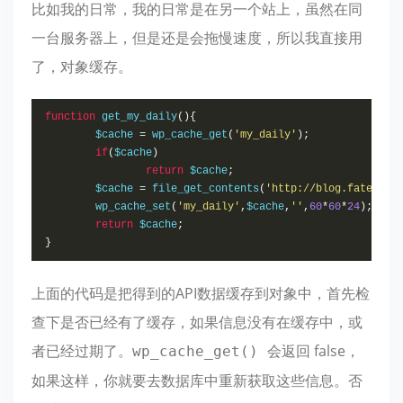
比如我的日常，我的日常是在另一个站上，虽然在同
一台服务器上，但是还是会拖慢速度，所以我直接用
了，对象缓存。
function
 get_my_daily
(){
	$cache 
=
 wp_cache_get
(
'my_daily'
);
if
(
$cache
)
return
 $cache
;
	$cache 
=
 file_get_contents
(
'http://blog.fatesing
	wp_cache_set
(
'my_daily'
,
$cache
,
''
,
60
*
60
*
24
);
return
 $cache
;
}
上面的代码是把得到的API数据缓存到对象中，首先检
查下是否已经有了缓存，如果信息没有在缓存中，或
者已经过期了。
会返回 false，
wp_cache_get()
如果这样，你就要去数据库中重新获取这些信息。否