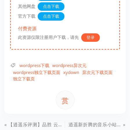
其他网盘
点击下载
官方下载
点击下载
付费资源
此资源仅限注册用户下载，请先
登录
wordpress下载
wordpress异次元
wordpress独立下载页面
xydown
异次元下载页面
独立下载页
赏
【逍遥乐评测】品胜 云座·易充5000mAh 价值210元，当移动电源遇上云…
逍遥新折腾的音乐小站，逍遥在线音乐电台，高音质，高品质，0广告，海量在线音乐网站！