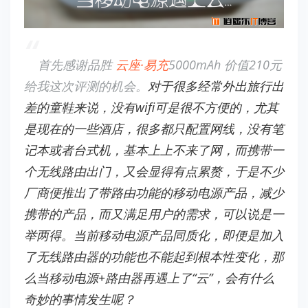
首先感谢品胜
云座·易充
5000mAh 价值210元
给我这次评测的机会。
对于很多经常外出旅行出
差的童鞋来说，没有wifi可是很不方便的，尤其
是现在的一些酒店，很多都只配置网线，没有笔
记本或者台式机，基本上上不来了网，而携带一
个无线路由出门，又会显得有点累赘，于是不少
厂商便推出了带路由功能的移动电源产品，减少
携带的产品，而又满足用户的需求，可以说是一
举两得。当前移动电源产品同质化，即便是加入
了无线路由器的功能也不能起到根本性变化，那
么当移动电源+路由器再遇上了“云”，会有什么
奇妙的事情发生呢？