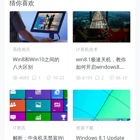
猜你喜欢
系统相关
计算机技术
Win8和Win10之间的
win8.1极速关机，教你
八大区别
如何开启windows8.1
隐藏功能-炫酷滑动关
4683
1
10-22
6193
2
06-19
机
IT资讯
资源下载
解析：中央机关禁装Wi
Windows 8.1 Update