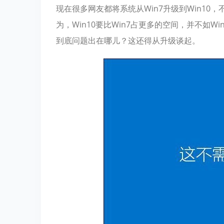
现在很多网友都将系统从Win7升级到Win10
为，Win10要比Win7占更多的空间，并不如W
到底问题出在哪儿？这还得从升级谈起。