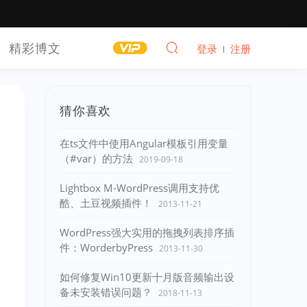
精彩博文
登录
注册
猜你喜欢
在ts文件中使用Angular模板引用变量
（#var）的方法
2019-09-18
Lightbox M-WordPress调用支持优
酷、土豆视频插件！
2013-11-21
WordPress强大实用的拖拽列表排序插
件：WorderbyPress
2013-11-30
如何修复Win10更新十月版音频输出设
备未安装错误问题？
2018-11-13