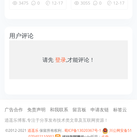
3475
0
12-17
3055
0
12-17
用户评论
请先
登录
,才能评论！
广告合作
免责声明
和我联系
留言板
申请友链
标签云
逍遥乐博客,专注于分享发布技术类文章及互联网资源！
©2012-2021
逍遥乐
保留所有权利 .
蜀ICP备13020367号-1
川公网安备51
070402110002
cdn托管：
七牛