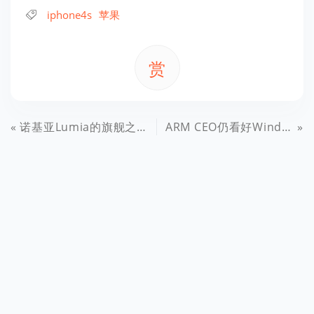
iphone4s
苹果
赏
诺基亚Lumia的旗舰之路：联合不同运营商覆盖市场
ARM CEO仍看好Windows RT前景 A15芯片今年到来