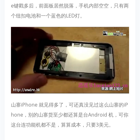
e键戳多后，前面板居然脱落，手机内部空空，只有两
个纽扣电池和一个蓝色的LED灯。
山寨iPhone 就见得多了，可还真没见过这么山寨的iP
hone，别的山寨货至少都还算是台Android 机，可你
这台连功能机都不是，算算成本，只要3美元。