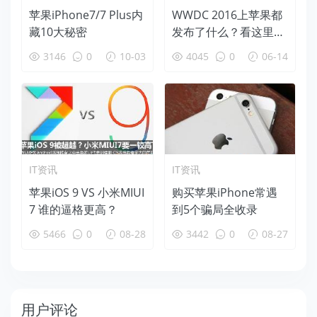
苹果iPhone7/7 Plus内
WWDC 2016上苹果都
藏10大秘密
发布了什么？看这里一
览无余
3146
0
10-03
4045
0
06-14
IT资讯
IT资讯
苹果iOS 9 VS 小米MIUI
购买苹果iPhone常遇
7 谁的逼格更高？
到5个骗局全收录
5466
0
08-28
3442
0
08-27
用户评论