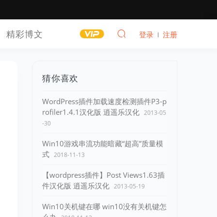
精彩博文
登录
注册
猜你喜欢
WordPress插件加载速度检测插件P3-p
rofiler1.4.1汉化版 逍遥乐汉化
2013-05
-30
Win10游戏串流功能暗藏“超高”质量模
式
2018-11-13
【wordpress插件】Post Views1.63插
件汉化版 逍遥乐汉化
2013-05-19
Win10关机键在哪 win10没有关机键怎