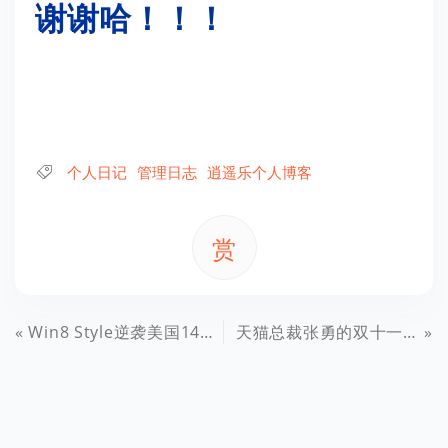
谢谢哈！！！
个人日记
管理日志
逍遥乐个人博客
赏
Win8 Style逆袭美国14款著名杂志封面
天猫总裁张勇的双十一总结（文字完整版）