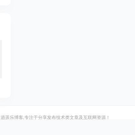
逍遥乐博客,专注于分享发布技术类文章及互联网资源！
cdn托管：
七牛