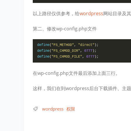
以上路径仅供参考，给
wordpress
网站目录及其
第二、修改wp-config.php文件
define
(
"FS_METHOD"
,
"direct"
);
define
(
"FS_CHMOD_DIR"
,
0777
);
define
(
"FS_CHMOD_FILE"
,
0777
);
在wp-config.php文件最后添加上面三行。
这样，我们在到wordpress后台下载插件、
wordpress
权限