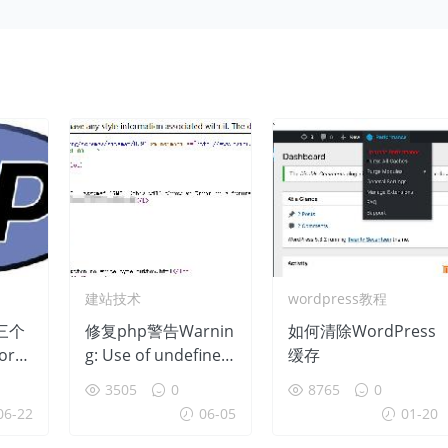
建站技术
wordpress教程
的三个
修复php警告Warnin
如何清除WordPress
rd
g: Use of undefined
缓存
立即使
constant GMT – ass
3505
0
8765
0
umed ‘GMT’ (this wil
06-22
06-05
01-20
l throw an Error in