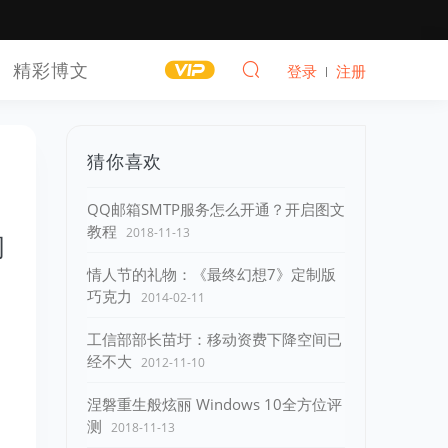
精彩博文
登录
注册
猜你喜欢
QQ邮箱SMTP服务怎么开通？开启图文
教程
2018-11-13
问
情人节的礼物：《最终幻想7》定制版
巧克力
2014-02-11
工信部部长苗圩：移动资费下降空间已
经不大
2012-11-10
涅磐重生般炫丽 Windows 10全方位评
测
2018-11-13