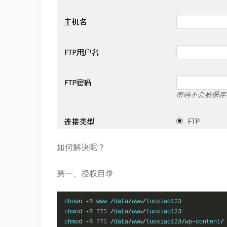
如何解决呢？
第一、授权目录
chown 
-
R www 
/
data
/
www
/
luoxiao123

chmod 
-
R 
775
/
data
/
www
/
luoxiao123

chmod 
-
R 
775
/
data
/
www
/
luoxiao123
/
wp
-
content
/