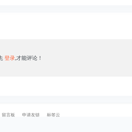
a future version of
PHP)
先
登录
,才能评论！
留言板
申请友链
标签云
保留所有权利 .
蜀ICP备13020367号-1
川公网安备51070402110002