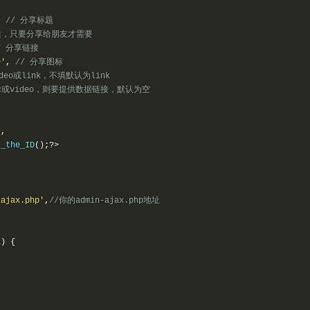
,
// 分享标题
述，只要分享给朋友才需要
/ 分享链接
>'
,
// 分享图标
ideo或link，不填默认为link
sic或video，则要提供数据链接，默认为空
"
,
t_the_ID
();?>
-ajax.php'
,
//你的admin-ajax.php地址
a
)
{