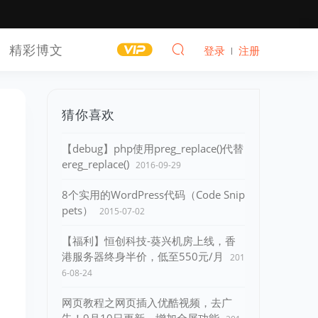
精彩博文
登录
注册
猜你喜欢
【debug】php使用preg_replace()代替
ereg_replace()
2016-09-29
8个实用的WordPress代码（Code Snip
pets）
2015-07-02
【福利】恒创科技-葵兴机房上线，香
港服务器终身半价，低至550元/月
201
6-08-24
网页教程之网页插入优酷视频，去广