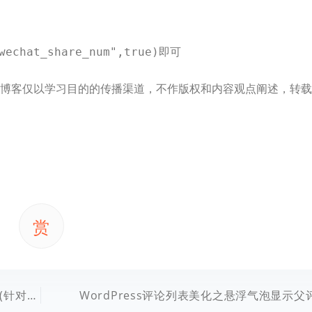
即可
wechat_share_num",true)
本博客仅以学习目的的传播渠道，不作版权和内容观点阐述，转载
赏
被墙优化)
WordPress评论列表美化之悬浮气泡显示父