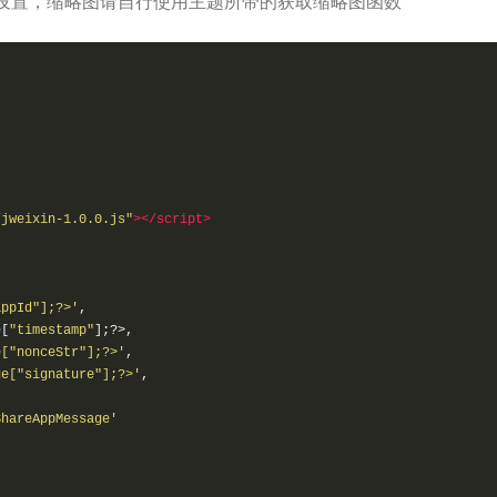
设置，缩略图请自行使用主题所带的获取缩略图函数
/jweixin-1.0.0.js"
></script>
appId"];?>'
,
e
[
"timestamp"
];?>,
e["nonceStr"];?>'
,
ge["signature"];?>'
,
ShareAppMessage'