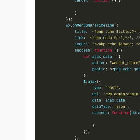
                cancel
:
function
()
{
}
});
            wx
.
onMenuShareTimeline
({
                title
:
'<?php echo $title;?>'
                link
:
'<?php echo $url;?>'
,
/
                imgUrl
:
'<?php echo $image; ?
                success
:
function
()
{
var
 ajax_data 
=
{
                        action
:
"wechat_share
                        postid
:
<?
php echo ge
}
                    $
.
ajax
({
                        type
:
"POST"
,
                        url
:
'/wp-admin/admin
                        data
:
 ajax_data
,
                        dataType
:
'json'
,
                        success
:
function
(
dat
}
});
},