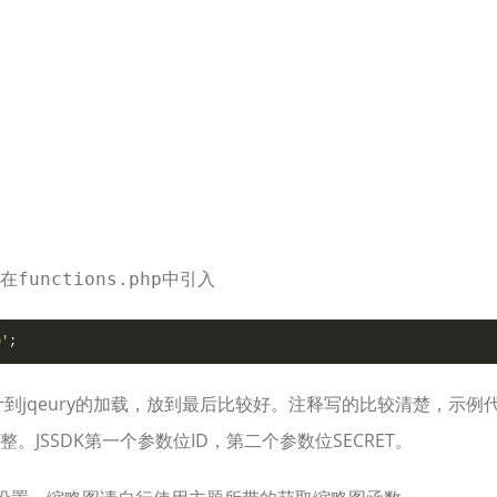
在
中引入
functions.php
p'
;
到jqeury的加载，放到最后比较好。注释写的比较清楚，示例
JSSDK第一个参数位ID，第二个参数位SECRET。