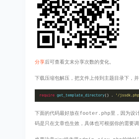
分享
后可查看文末分享次数的变化。
下载压缩包解压，把文件上传到主题目录下，并
require
 get_template_directory
()
.
'/
jssdk
.ph
下面的代码最好放在
里，因为设计
footer.php
码是只在文章也生效，具体也可根据你的需要调整。