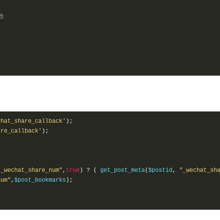
数
chat_share_callback'
);
are_callback'
);
"_wechat_share_num"
,
true
)
?
(
 get_post_meta
(
$postid
,
"_wechat_sh
num"
,
$post_bookmarks
);