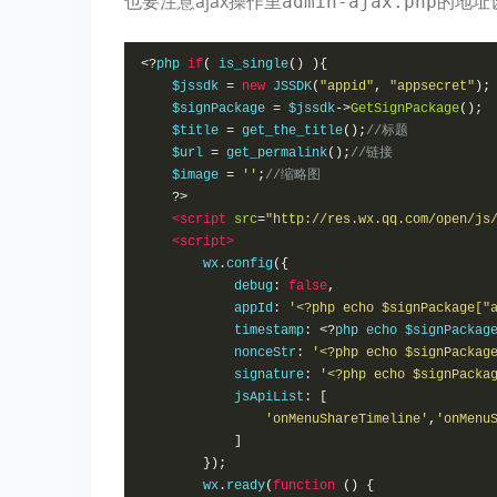
也要注意ajax操作里
的地址
admin-ajax.php
<?
php 
if
(
 is_single
()
){
    $jssdk 
=
new
 JSSDK
(
"appid"
,
"appsecret"
);
    $signPackage 
=
 $jssdk
->
GetSignPackage
();
    $title 
=
 get_the_title
();
//标题
    $url 
=
 get_permalink
();
//链接
    $image 
=
''
;
//缩略图
?>
<script
src
=
"http://res.wx.qq.com/open/js
<script>
        wx
.
config
({
            debug
:
false
,
            appId
:
'<?php echo $signPackage["
            timestamp
:
<?
php echo $signPackag
            nonceStr
:
'<?php echo $signPackag
            signature
:
'<?php echo $signPacka
            jsApiList
:
[
'onMenuShareTimeline'
,
'onMenu
]
});
        wx
.
ready
(
function
()
{