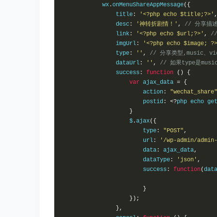
            wx
.
onMenuShareAppMessage
({
                title
:
'<?php echo $title;?>'
                desc
:
'神转折剧情！'
,
// 分享描
                link
:
'<?php echo $url;?>'
,
/
                imgUrl
:
'<?php echo $image; ?
                type
:
''
,
// 分享类型,music、v
                dataUrl
:
''
,
// 如果type是mu
                success
:
function
()
{
var
 ajax_data 
=
{
                        action
:
"wechat_share
                        postid
:
<?
php echo ge
}
                    $
.
ajax
({
                        type
:
"POST"
,
                        url
:
'/wp-admin/admin
                        data
:
 ajax_data
,
                        dataType
:
'json'
,
                        success
:
function
(
dat
}
});
},