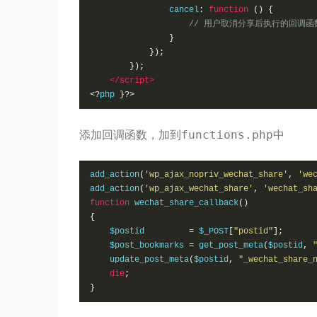
                cancel
:
function
()
{
// 用户取消分享后执行的回调函
}
});
});
</script>
<?
php 
}?>
添加回调函数，加到
中
functions.php
add_action
(
'wp_ajax_nopriv_wechat_share'
,
'we
add_action
(
'wp_ajax_wechat_share'
,
'wechat_sh
function
 wechat_share_callback
()
{
    $postid         
=
 $_POST
[
"postid"
];
    $post_bookmarks 
=
 get_post_meta
(
$postid
,
    update_post_meta
(
$postid
,
"_wechat_share_
die
;
}