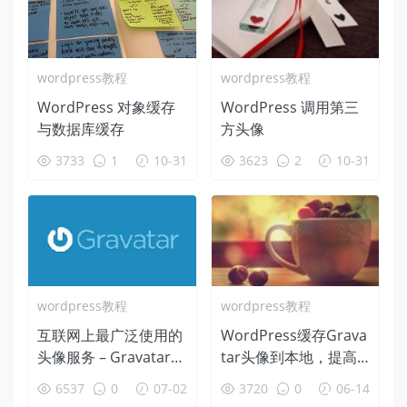
wordpress教程
wordpress教程
WordPress 对象缓存
WordPress 调用第三
与数据库缓存
方头像
3733
1
10-31
3623
2
10-31
wordpress教程
wordpress教程
互联网上最广泛使用的
WordPress缓存Grava
头像服务 – Gravatar
tar头像到本地，提高
(全球公认的头像)
加载速度
6537
0
07-02
3720
0
06-14