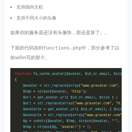
支持国内主机
支持不同大小的头像
如果你的服务器还没有头像快，那还是算了。。
下面的代码加到
中，部分参考了以
functions.php
前willin写的那个。
function
 fa_cache_avatar
(
$avatar
,
 $id_or_email
,
 $size
,
 $
{
    $avatar 
=
 str_replace
(
array
(
"www.gravatar.com"
,
"0.g
    $tmp 
=
 strpos
(
$avatar
,
'http'
);
    $url 
=
 get_avatar_url
(
 $id_or_email
,
 $size 
)
;
    $url 
=
 str_replace
(
array
(
"www.gravatar.com"
,
"0.grav
    $avatar2x 
=
 get_avatar_url
(
 $id_or_email
,
(
 $size 
*
    $avatar2x 
=
 str_replace
(
array
(
"www.gravatar.com"
,
"0
    $g 
=
 substr
(
$avatar
,
 $tmp
,
 strpos
(
$avatar
,
"'"
,
 $tmp
    $tmp 
=
 strpos
(
$g
,
'avatar/'
)
+
7
;