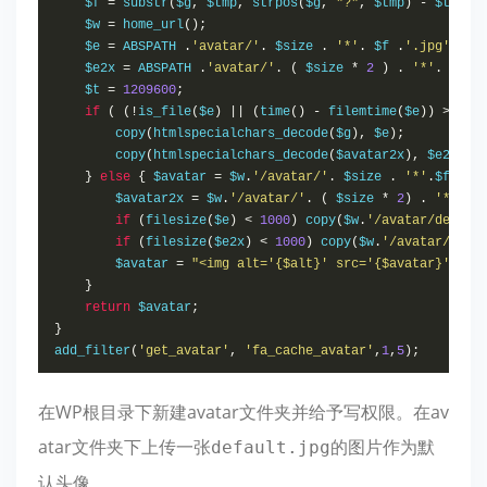
    $f 
=
 substr
(
$g
,
 $tmp
,
 strpos
(
$g
,
"?"
,
 $tmp
)
-
 $tmp
);
    $w 
=
 home_url
();
    $e 
=
 ABSPATH 
.
'avatar/'
.
 $size 
.
'*'
.
 $f 
.
'.jpg'
;
    $e2x 
=
 ABSPATH 
.
'avatar/'
.
(
 $size 
*
2
)
.
'*'
.
 $f 
.
    $t 
=
1209600
;
if
(
(!
is_file
(
$e
)
||
(
time
()
-
 filemtime
(
$e
))
>
 $t
)
        copy
(
htmlspecialchars_decode
(
$g
),
 $e
);
        copy
(
htmlspecialchars_decode
(
$avatar2x
),
 $e2x
);
}
else
{
 $avatar 
=
 $w
.
'/avatar/'
.
 $size 
.
'*'
.
$f
.
'.j
        $avatar2x 
=
 $w
.
'/avatar/'
.
(
 $size 
*
2
)
.
'*'
.
$f
if
(
filesize
(
$e
)
<
1000
)
 copy
(
$w
.
'/avatar/defaul
if
(
filesize
(
$e2x
)
<
1000
)
 copy
(
$w
.
'/avatar/defa
        $avatar 
=
"<img alt='{$alt}' src='{$avatar}' src
}
return
 $avatar
;
}
add_filter
(
'get_avatar'
,
'fa_cache_avatar'
,
1
,
5
);
在WP根目录下新建avatar文件夹并给予写权限。在av
atar文件夹下上传一张
的图片作为默
default.jpg
认头像。