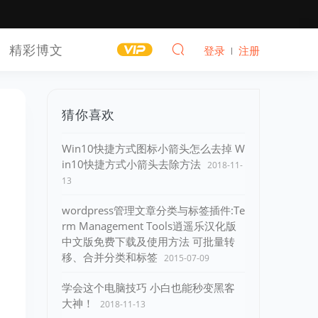
精彩博文
登录
注册
猜你喜欢
Win10快捷方式图标小箭头怎么去掉 W
in10快捷方式小箭头去除方法
2018-11-
13
wordpress管理文章分类与标签插件:Te
rm Management Tools逍遥乐汉化版
中文版免费下载及使用方法 可批量转
移、合并分类和标签
2015-07-09
学会这个电脑技巧 小白也能秒变黑客
大神！
2018-11-13