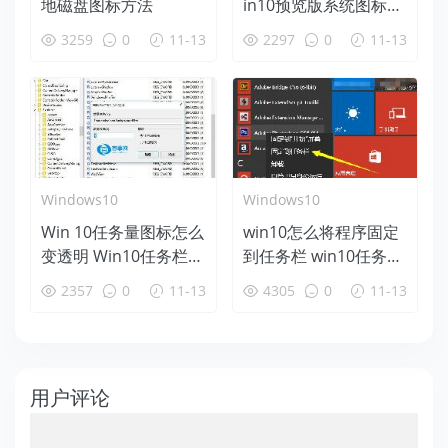
地磁盘图标方法
in10预览版系统图标提
取教程
3259
0
11-13
2297
0
11-13
Windows10
Windows10
Win 10任务量图标怎么
win10怎么将程序固定
变透明 Win10任务栏应
到任务栏 win10任务栏
用图标底色透明详细教
添加应用图标方法
2357
0
11-13
4305
0
11-13
程
用户评论