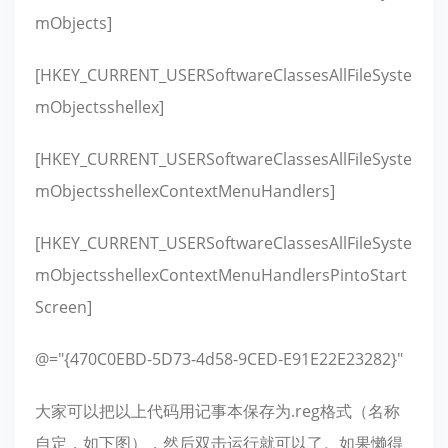
mObjects]
[HKEY_CURRENT_USERSoftwareClassesAllFileSyste
mObjectsshellex]
[HKEY_CURRENT_USERSoftwareClassesAllFileSyste
mObjectsshellexContextMenuHandlers]
[HKEY_CURRENT_USERSoftwareClassesAllFileSyste
mObjectsshellexContextMenuHandlersPintoStart
Screen]
@="{470C0EBD-5D73-4d58-9CED-E91E22E23282}"
大家可以把以上代码用记事本保存为.reg格式（名称
自定，如下图），然后双击运行就可以了。如果懒得