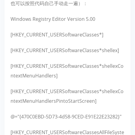
也可以按照代码自己手动走一遍）：
Windows Registry Editor Version 5.00
[HKEY_CURRENT_USERSoftwareClasses*]
[HKEY_CURRENT_USERSoftwareClasses*shellex]
[HKEY_CURRENT_USERSoftwareClasses*shellexCo
ntextMenuHandlers]
[HKEY_CURRENT_USERSoftwareClasses*shellexCo
ntextMenuHandlersPintoStartScreen]
@="{470C0EBD-5D73-4d58-9CED-E91E22E23282}"
[HKEY_CURRENT_USERSoftwareClassesAllFileSyste