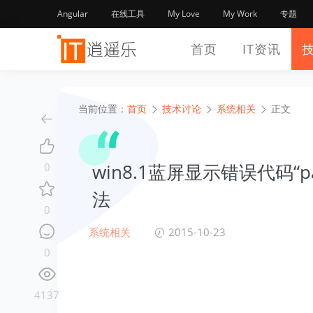
Angular
在线工具
My Love
My Work
专题
首页
IT资讯
当前位置：
首页
技术讨论
系统相关
正文
win8.1蓝屏显示错误代码“page
0
法
0
系统相关
2015-10-23
0
4137