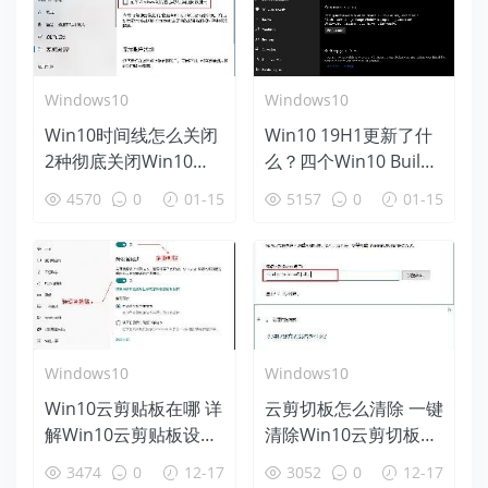
Windows10
Windows10
Win10时间线怎么关闭
Win10 19H1更新了什
2种彻底关闭Win10时
么？四个Win10 Build
间线方法
18312新特性盘点
4570
0
01-15
5157
0
01-15
Windows10
Windows10
Win10云剪贴板在哪 详
云剪切板怎么清除 一键
解Win10云剪贴板设置
清除Win10云剪切板方
使用教程
法
3474
0
12-17
3052
0
12-17