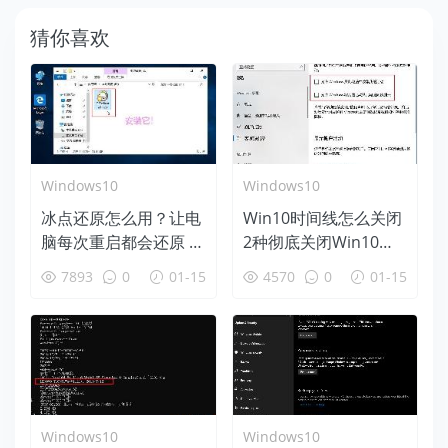
猜你喜欢
Windows10
Windows10
冰点还原怎么用？让电
Win10时间线怎么关闭
脑每次重启都会还原 百
2种彻底关闭Win10时
毒不侵！
间线方法
7893
0
01-15
4570
0
01-15
Windows10
Windows10