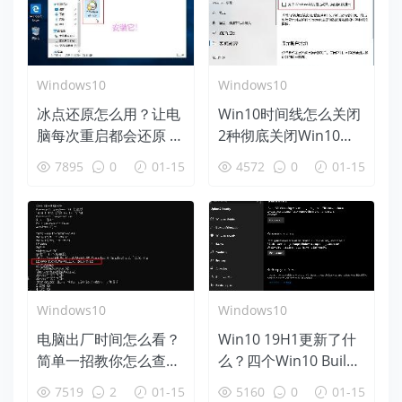
Windows10
Windows10
冰点还原怎么用？让电
Win10时间线怎么关闭
脑每次重启都会还原 百
2种彻底关闭Win10时
毒不侵！
间线方法
7895
0
01-15
4572
0
01-15
Windows10
Windows10
电脑出厂时间怎么看？
Win10 19H1更新了什
简单一招教你怎么查看
么？四个Win10 Build
电脑生产时间
18312新特性盘点
7519
2
01-15
5160
0
01-15