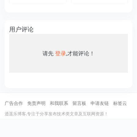
用户评论
请先
登录
,才能评论！
广告合作
免责声明
和我联系
留言板
申请友链
标签云
逍遥乐博客,专注于分享发布技术类文章及互联网资源！
©2012-2021
逍遥乐
保留所有权利 .
蜀ICP备13020367号-1
川公网安备51
070402110002
cdn托管：
七牛