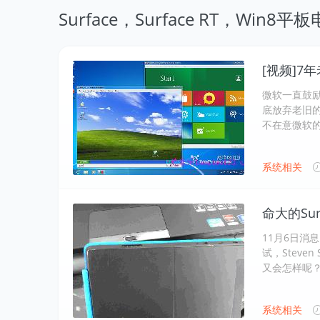
Surface，Surface RT，Wi
[视频]7年
微软一直鼓励用
底放弃老旧的 
不在意微软的建
系统相关
命大的Su
11月6日消
试，Steve
又会怎样呢？ N
系统相关