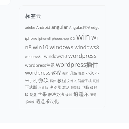
标签云
angular
Android
adobe
Angular教程
edge
win
Wi
iphone
photoshop
iphone5
QQ
n8
win10
windows
windows8
wordpress
windows10
windows8.1
wordpress插件
wordpress主题
wordpress教程
小米
小
升级
关闭
安装
微软
教程
米手机
智能手机
文件夹
更新
插件
正式版
浏览器
电脑
汉化版
激活
破解
特别版
逍遥乐
苹果
解决办法
版
硬盘
设置
逍遥
逍遥乐汉化
乐教程