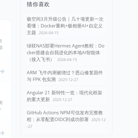
猜你喜欢
极空间3月升级公告｜几十项更新一次
看懂：Docker重构+极相册AI+自定义
主题
2026-04-15
彻
绿联NAS部署Hermes Agent教程：Do
都
cker搭建会自我进化的本地AI智能体
（接入飞书）
2026-04-15
ARM 飞牛内测被绕过？恩山修复固件
与 FPK 包实测
2025-12-27
Angular 21 新特性一览：现代化框架
的重大更新
2025-12-27
测
外
GitHub Actions NPM可信发布完整教
程：从零配置OIDC到成功部署
2025-12
-27