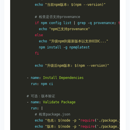
          echo 
"当前npm版本: $(npm --version)"
# 检查是否支持provenance
if
 npm config list 
|
 grep 
-
q provenance
;
then
            echo 
"npm已支持provenance"
else
            echo 
"升级npm到最新版本以支持OIDC..."
            npm install 
-
g npm@latest

fi
          echo 
"升级后npm版本: $(npm --version)"
-
 name
:
Install
Dependencies
        run
:
 npm ci

# 可选：版本验证
-
 name
:
Validate
Package
        run
:
|
# 检查package.json
          echo 
"包名: $(node -p "
require
(
'./package.json'
          echo 
"版本: $(node -p "
require
(
'./package.json'