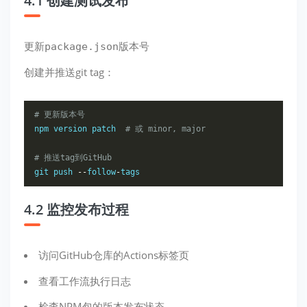
4.1 创建测试发布
更新
版本号
package.json
创建并推送git tag：
# 更新版本号
npm version patch  
# 或 minor, major
# 推送tag到GitHub
git push 
--
follow
-
tags
4.2 监控发布过程
访问GitHub仓库的Actions标签页
查看工作流执行日志
检查NPM包的版本发布状态