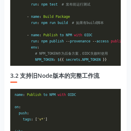
        run
:
 npm test  
# 发布前运行测试
-
 name
:
Build
Package
        run
:
 npm run build  
# 如果有build脚本
-
 name
:
Publish
 to NPM 
with
 OIDC

        run
:
 npm publish 
--
provenance 
--
access 
public
        env
:
# NPM_TOKEN作为后备方案，OIDC失败时使用
          NPM_TOKEN
:
 $
{{
 secrets
.
NPM_TOKEN 
}}
3.2 支持旧Node版本的完整工作流
name
:
Publish
 to NPM 
with
 OIDC

on
:
  push
:
    tags
:
[
'v*'
]