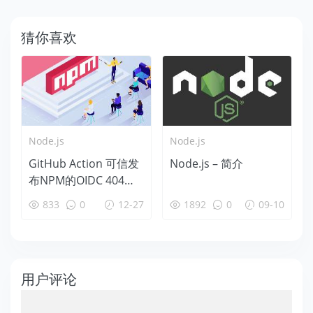
猜你喜欢
Node.js
Node.js
GitHub Action 可信发
Node.js – 简介
布NPM的OIDC 404陷
阱：Node版本与NPM
833
0
12-27
1892
0
09-10
兼容性详解
用户评论