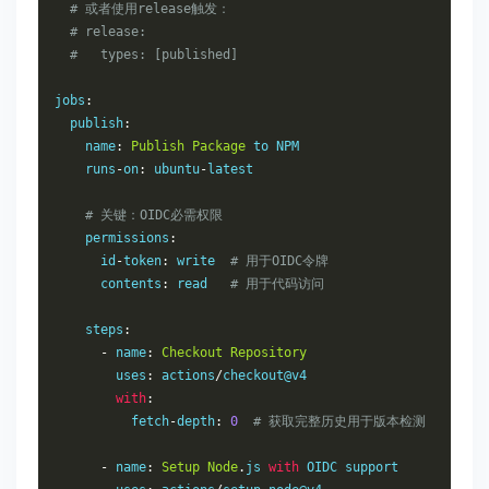
# 或者使用release触发：
# release:
#   types: [published]
jobs
:
  publish
:
    name
:
Publish
Package
 to NPM

    runs
-
on
:
 ubuntu
-
latest

# 关键：OIDC必需权限
    permissions
:
      id
-
token
:
 write  
# 用于OIDC令牌
      contents
:
 read   
# 用于代码访问
    steps
:
-
 name
:
Checkout
Repository
        uses
:
 actions
/
checkout@v4

with
:
          fetch
-
depth
:
0
# 获取完整历史用于版本检测
-
 name
:
Setup
Node
.
js 
with
 OIDC support
