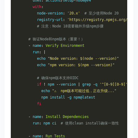
        uses
:
 actions
/
setup
-
node@v4

with
:
          node
-
version
:
'20.x'
# 至少使用Node 20
          registry
-
url
:
'https://registry.npmjs.org/'
# 注意：Node 18需要额外升级npm步骤
# 验证Node和npm版本（重要！）
-
 name
:
Verify
Environment
        run
:
|
          echo 
"Node version: $(node --version)"
          echo 
"npm version: $(npm --version)"
# 确保npm版本支持OIDC
if
!
 npm 
--
version 
|
 grep 
-
q 
'^[0-9][0-9]'
;
th
            echo 
"⚠️  npm版本可能过低，正在升级..."
            npm install 
-
g npm@latest

fi
-
 name
:
Install
Dependencies
        run
:
 npm ci  
# 使用clean install确保一致性
-
 name
:
Run
Tests