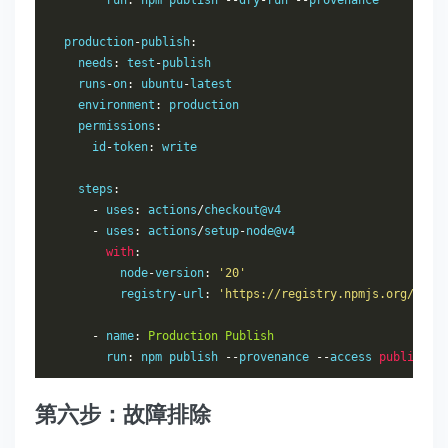
        run
:
 npm publish 
--
dry
-
run 
--
provenance

  production
-
publish
:
    needs
:
 test
-
publish

    runs
-
on
:
 ubuntu
-
latest

    environment
:
 production

    permissions
:
      id
-
token
:
 write

    steps
:
-
 uses
:
 actions
/
checkout@v4

-
 uses
:
 actions
/
setup
-
node@v4

with
:
          node
-
version
:
'20'
          registry
-
url
:
'https://registry.npmjs.org/'
-
 name
:
Production
Publish
        run
:
 npm publish 
--
provenance 
--
access 
public
第六步：故障排除