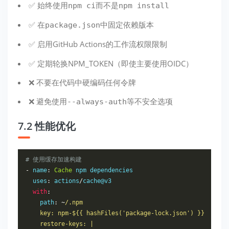
✅ 始终使用
而不是
npm ci
npm install
✅ 在
中固定依赖版本
package.json
✅ 启用GitHub Actions的工作流权限限制
✅ 定期轮换NPM_TOKEN（即使主要使用OIDC）
❌ 不要在代码中硬编码任何令牌
❌ 避免使用
等不安全选项
--always-auth
7.2 性能优化
# 使用缓存加速构建
-
 name
:
Cache
 npm dependencies

  uses
:
 actions
/
cache@v3

with
:
    path
:
~
/.npm

    key: npm-${{ hashFiles('package-lock.json') }}

    restore-keys: |
