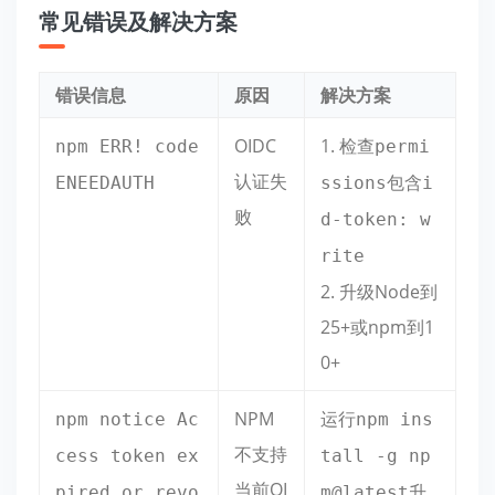
常见错误及解决方案
错误信息
原因
解决方案
OIDC
1. 检查
npm ERR! code
permi
认证失
包含
ENEEDAUTH
ssions
i
败
d-token: w
rite
2. 升级Node到
25+或npm到1
0+
NPM
运行
npm notice Ac
npm ins
不支持
cess token ex
tall -g np
当前OI
升
pired or revo
m@latest