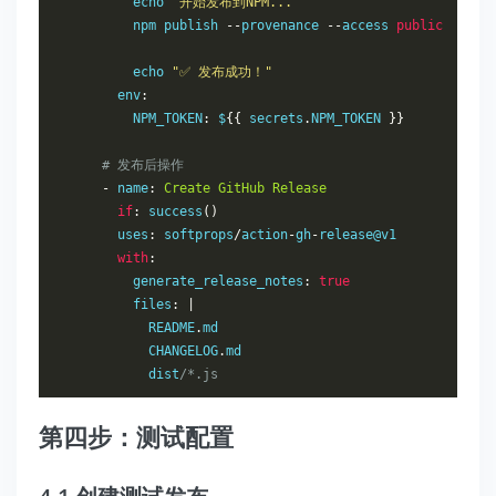
          echo 
"开始发布到NPM..."
          npm publish 
--
provenance 
--
access 
public
          echo 
"✅ 发布成功！"
        env
:
          NPM_TOKEN
:
 $
{{
 secrets
.
NPM_TOKEN 
}}
# 发布后操作
-
 name
:
Create
GitHub
Release
if
:
 success
()
        uses
:
 softprops
/
action
-
gh
-
release@v1

with
:
          generate_release_notes
:
true
          files
:
|
            README
.
md

            CHANGELOG
.
md

            dist
/*.js
第四步：测试配置