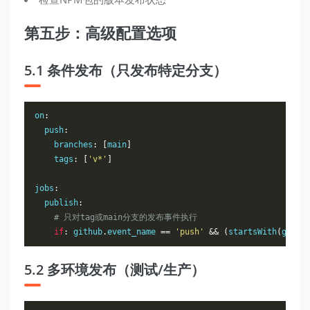
第五步：高级配置选项
5.1 条件发布（只发布特定分支）
on
:
  push
:
    branches
:
[
main
]
    tags
:
[
'v*'
]
jobs
:
  publish
:
# 只对tag或main分支的发布事件执行
if
:
 github
.
event_name 
==
'push'
&&
(
startsWith
(
githu
5.2 多环境发布（测试/生产）