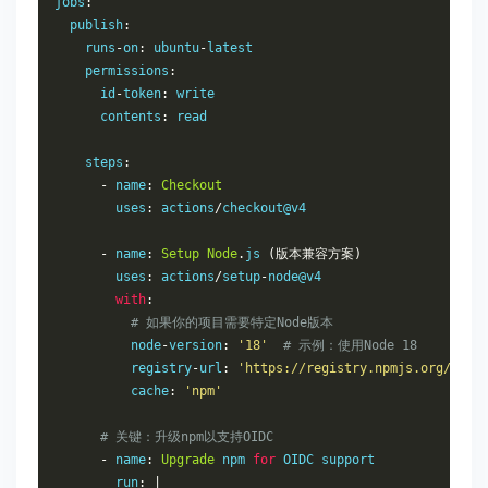
jobs
:
  publish
:
    runs
-
on
:
 ubuntu
-
latest

    permissions
:
      id
-
token
:
 write

      contents
:
 read

    steps
:
-
 name
:
Checkout
        uses
:
 actions
/
checkout@v4

-
 name
:
Setup
Node
.
js 
(版本兼容方案)
        uses
:
 actions
/
setup
-
node@v4

with
:
# 如果你的项目需要特定Node版本
          node
-
version
:
'18'
# 示例：使用Node 18
          registry
-
url
:
'https://registry.npmjs.org/'
          cache
:
'npm'
# 关键：升级npm以支持OIDC
-
 name
:
Upgrade
 npm 
for
 OIDC support

        run
:
|