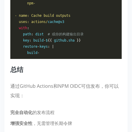
      npm-

- name: Cache build outputs

  uses: actions/
cache@v3

with
:
    path
:
 dist  
# 或你的构建输出目录
    key
:
 build
-
$
{{
 github
.
sha 
}}
    restore
-
keys
:
|
      build
-
总结
通过GitHub Actions和NPM OIDC可信发布，你可以
实现：
完全自动化
的发布流程
增强安全性
，无需管理长期令牌