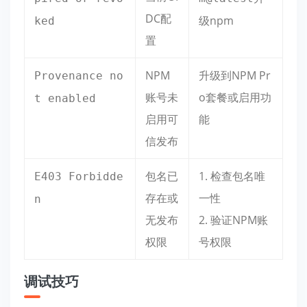
DC配
级npm
ked
置
NPM
升级到NPM Pr
Provenance no
账号未
o套餐或启用功
t enabled
启用可
能
信发布
包名已
1. 检查包名唯
E403 Forbidde
存在或
一性
n
无发布
2. 验证NPM账
权限
号权限
调试技巧