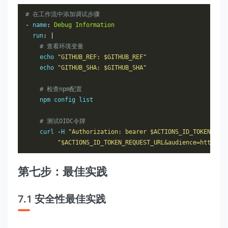
# 在工作流中添加调试步骤
-
 name
:
Debug
Information
  run
:
|
# 查看环境变量
    echo 
"GITHUB_REF: $GITHUB_REF"
    echo 
"GITHUB_SHA: $GITHUB_SHA"
# 检查npm配置
    npm config list

# 测试OIDC令牌
    curl 
-
H 
"Authorization: bearer $ACTIONS_ID_TOKEN_REQ
"$ACTIONS_ID_TOKEN_REQUEST_URL&audience=https:/
第七步：最佳实践
7.1 安全性最佳实践