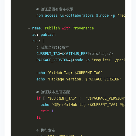
# 验证是否有发布权限
          npm access ls
-
collaborators $
(
node 
-
p 
"require
-
 name
:
Publish
with
Provenance
        id
:
 publish

        run
:
|
# 获取当前tag版本
          CURRENT_TAG
=
$
{
GITHUB_REF
#refs/tags/}
          PACKAGE_VERSION
=
$
(
node 
-
p 
"require('./package.
          echo 
"GitHub Tag: $CURRENT_TAG"
          echo 
"Package Version: $PACKAGE_VERSION"
# 验证版本是否匹配
if
[
"$CURRENT_TAG"
!=
"v$PACKAGE_VERSION"
];
            echo 
"错误：GitHub tag ($CURRENT_TAG) 与packa
exit
1
fi
# 执行发布