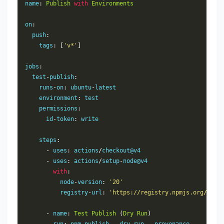
name
:
Publish
with
Environments
on
:
  push
:
    tags
:
[
'v*'
]
jobs
:
  test
-
publish
:
    runs
-
on
:
 ubuntu
-
latest

    environment
:
 test

    permissions
:
      id
-
token
:
 write

    steps
:
-
 uses
:
 actions
/
checkout@v4

-
 uses
:
 actions
/
setup
-
node@v4

with
:
          node
-
version
:
'20'
          registry
-
url
:
'https://registry.npmjs.org/'
-
 name
:
Test
Publish
(
Dry
Run
)