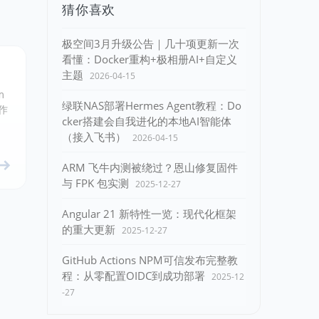
猜你喜欢
极空间3月升级公告｜几十项更新一次
看懂：Docker重构+极相册AI+自定义
主题
2026-04-15
m
绿联NAS部署Hermes Agent教程：Do
作
cker搭建会自我进化的本地AI智能体
（接入飞书）
2026-04-15
ARM 飞牛内测被绕过？恩山修复固件
与 FPK 包实测
2025-12-27
Angular 21 新特性一览：现代化框架
的重大更新
2025-12-27
GitHub Actions NPM可信发布完整教
程：从零配置OIDC到成功部署
2025-12
-27