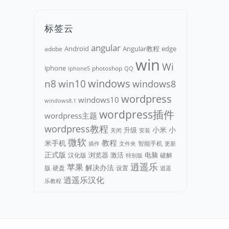
标签云
angular
Android
adobe
Angular教程
edge
win
Wi
iphone
photoshop
iphone5
QQ
n8
win10
windows
windows8
wordpress
windows10
windows8.1
wordpress插件
wordpress主题
wordpress教程
小米
小
升级
关闭
安装
微软
教程
米手机
智能手机
文件夹
更新
插件
正式版
浏览器
电脑
汉化版
激活
破解
特别版
逍遥乐
苹果
解决办法
版
硬盘
设置
逍遥
逍遥乐汉化
乐教程