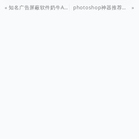
知名广告屏蔽软件奶牛Ad Muncher免费啦！最新 4.94.34121 汉化版免费下载
photoshop神器推荐：PS磨皮优化滤镜Portraiture2免费下载（附详细教程）