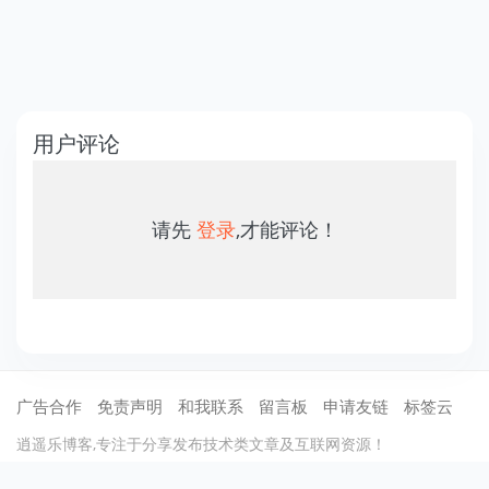
用户评论
请先
登录
,才能评论！
广告合作
免责声明
和我联系
留言板
申请友链
标签云
逍遥乐博客,专注于分享发布技术类文章及互联网资源！
©2012-2021
逍遥乐
保留所有权利 .
蜀ICP备13020367号-1
川公网安备51