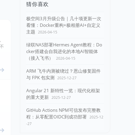
猜你喜欢
极空间3月升级公告｜几十项更新一次
看懂：Docker重构+极相册AI+自定义
主题
2026-04-15
从
绿联NAS部署Hermes Agent教程：Do
还不
cker搭建会自我进化的本地AI智能体
（接入飞书）
2026-04-15
ARM 飞牛内测被绕过？恩山修复固件
与 FPK 包实测
2025-12-27
Angular 21 新特性一览：现代化框架
的重大更新
2025-12-27
，
GitHub Actions NPM可信发布完整教
程：从零配置OIDC到成功部署
2025-12
-27