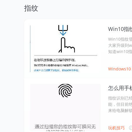
指纹
Win10
Win10指
大家升级到w
知道win1
Windows10
怎么用手
指纹识别已
能，但目前
来给电脑解
玩机技巧