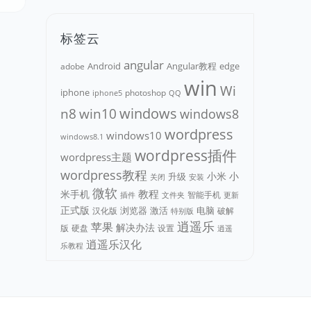
标签云
angular
Android
adobe
Angular教程
edge
win
Wi
iphone
photoshop
iphone5
QQ
n8
win10
windows
windows8
wordpress
windows10
windows8.1
wordpress插件
wordpress主题
wordpress教程
小米
小
升级
关闭
安装
微软
教程
米手机
智能手机
文件夹
更新
插件
正式版
浏览器
电脑
汉化版
激活
破解
特别版
逍遥乐
苹果
解决办法
版
硬盘
设置
逍遥
逍遥乐汉化
乐教程