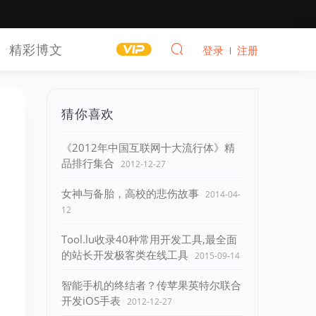
精彩博文
登录
注册
猜你喜欢
《2012年中国互联网十大流行体》精
品排行集合
2012-12-27
女神与备胎，高校的悲伤故事
2014-04-
12
Tool.lu收录40种常用开发工具,最全面
的站长开发极客类在线工具
2015-09-14
智能手机的终结者？传苹果英特尔联合
开发iOS手表
2012-12-27