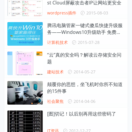
st Cloud屏蔽攻击者IP让网站更安全
wordpress插件
2015-08-03
腾讯电脑管家一键式傻瓜快捷升级服
务——Windows10升级助手 免费升
级教程
计算机技术
2015-07-28
“云”真的安全吗？解读云存储安全问
题
建站技术
2014-05-27
颠覆你的思想，坐飞机时你所不知道
的15件事
社会聚焦
2014-04-06
[图]切记！以后别再用这些密码了
IT资讯
2012-12-27