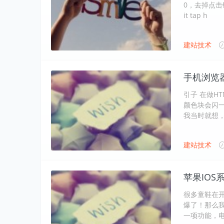
0，去掉点击链
it tap h
建站技术
手机浏览
引子 在做H
颜色块会闪
我当时就想
建站技术
苹果IOS
很多童鞋在
爆了！那么我
一项功能，