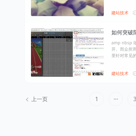
建站技术
如何突破
amp nb
开。而众所
里针对常见
建站技术
1
···
上一页