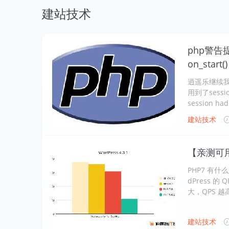
建站技术
php警告提示A
on_star
逍遥乐继续
用到了sess
session had
建站技术
【亲测可用】
PHP7 有
dPress 的
大，QPS 越
建站技术