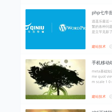
php七
逍遥乐最近
繁的各种问
是立竿见影
建站技术
手机移动
meta基础知
me quot vie
m scale 1 0
建站技术