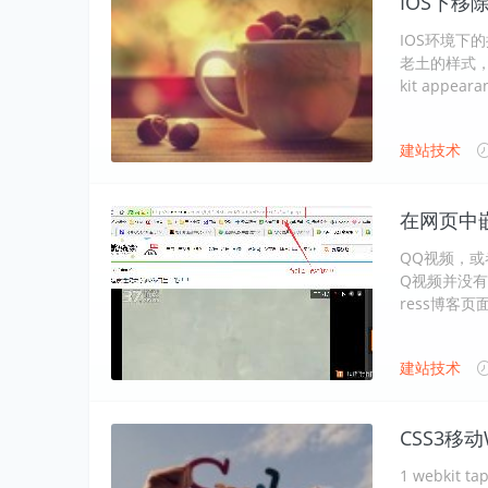
IOS下移除
IOS环境下
老土的样式，
kit appeara
建站技术
在网页中
QQ视频，或
Q视频并没有
ress博客
建站技术
CSS3移
1 webkit ta