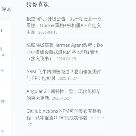
猜你喜欢
评论
极空间3月升级公告｜几十项更新一次
看懂：Docker重构+极相册AI+自定义
i
主题
2026-04-15
绿联NAS部署Hermes Agent教程：Do
码
cker搭建会自我进化的本地AI智能体
 A
（接入飞书）
2026-04-15
ARM 飞牛内测被绕过？恩山修复固件
与 FPK 包实测
2025-12-27
Angular 21 新特性一览：现代化框架
的重大更新
2025-12-27
or
GitHub Actions NPM可信发布完整教
程：从零配置OIDC到成功部署
2025-12
-27