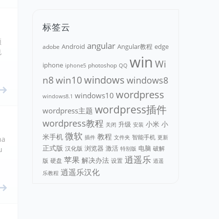
标签云
频
angular
Android
adobe
Angular教程
edge
也
win
Wi
iphone
photoshop
iphone5
QQ
n8
win10
windows
windows8
wordpress
windows10
windows8.1
wordpress插件
wordpress主题
wordpress教程
小米
小
升级
关闭
安装
微软
教程
米手机
智能手机
文件夹
更新
插件
a
正式版
浏览器
电脑
汉化版
激活
破解
u
特别版
逍遥乐
苹果
解决办法
版
硬盘
设置
逍遥
逍遥乐汉化
乐教程