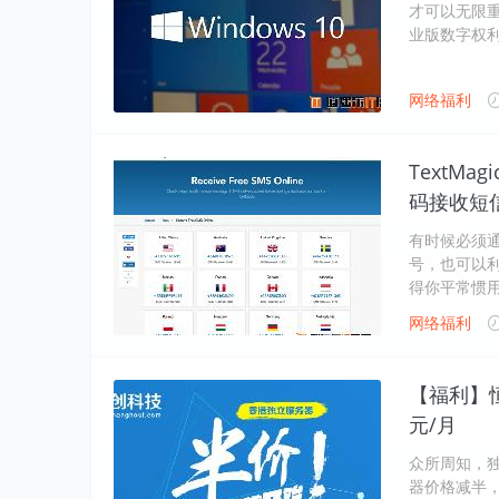
才可以无限重装V
业版数字权
网络福利
TextMag
码接收短
有时候必须通
号，也可以利
得你平常惯
网络福利
【福利】
元/月
众所周知，
器价格减半，