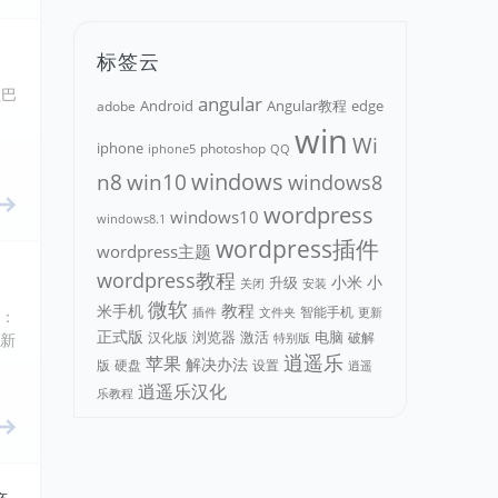
标签云
里巴
angular
Android
adobe
Angular教程
edge
，
win
Wi
iphone
photoshop
iphone5
QQ
n8
win10
windows
windows8
wordpress
windows10
windows8.1
wordpress插件
wordpress主题
wordpress教程
小米
小
升级
关闭
安装
微软
教程
米手机
智能手机
文件夹
更新
插件
折：
正式版
浏览器
电脑
汉化版
激活
破解
，新
特别版
逍遥乐
苹果
解决办法
版
硬盘
设置
逍遥
逍遥乐汉化
乐教程