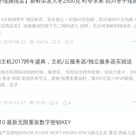
枣现摘现卖】新鲜荣发大枣2500克 时令水果 四川枣子现
019火热销售中 淘宝购买，安全放心！全国60元包邮，四川省内55元包邮
店商品页】 或者微信扫描下方二维码进入 说明：无任何保鲜剂纯绿色（
远
2019-08-23
10674
0
0
创主机2017跨年盛典，主机/云服务器/独立服务器买就送
要挑主机商搞活动的时候，最便宜。 恒创这次跨年促销，活动力度大，活
 香港 韩国 美国所有节点，新购 续费多重福利，满390元送小米VR眼镜
抽奖，蓝牙
2016-12-27
3135
0
0
ws10 最新无限重装数字密钥KEY
产品密钥XVN2M R2QV8 XB3F7 HDGK6 6F4C6激活之后 重启 再输入