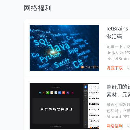
网络福利
JetBrai
激活码
记录一下，这里有
de激活码 转
ets JetBrai
资源下载
超好用的
素材、元素
最近小编发现
色功能，它就
AI word P
网络福利