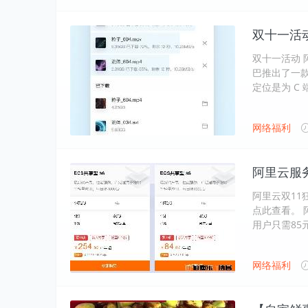
双十一活动
双十一活动 阿
巴推出了一款
定位是为 C
网络福利
阿里云服务
阿里云双11狂
点此查看。 阿
用户只需85
网络福利