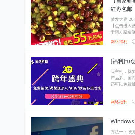
【自家鲜
红枣包邮
荣发大枣 2
【点击进入微
于南方路途
网络福利
[福利]恒
买主机，就
产品多。国内
还可以免费
网络福利
Windo
方法一： 更改