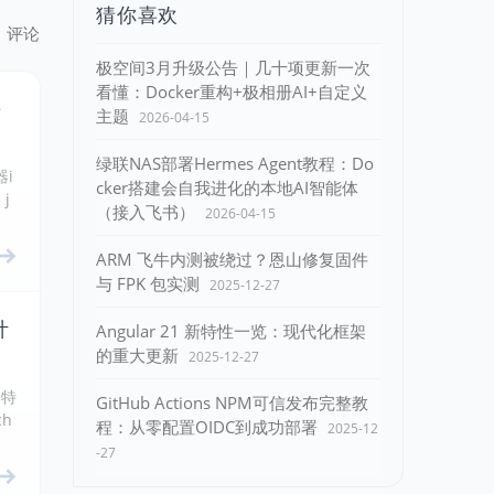
猜你喜欢
评论
极空间3月升级公告｜几十项更新一次
看懂：Docker重构+极相册AI+自定义
e
主题
2026-04-15
绿联NAS部署Hermes Agent教程：Do
器i
cker搭建会自我进化的本地AI智能体
j
（接入飞书）
2026-04-15
ARM 飞牛内测被绕过？恩山修复固件
与 FPK 包实测
2025-12-27
计
Angular 21 新特性一览：现代化框架
的重大更新
2025-12-27
个特
GitHub Actions NPM可信发布完整教
h
程：从零配置OIDC到成功部署
2025-12
-27