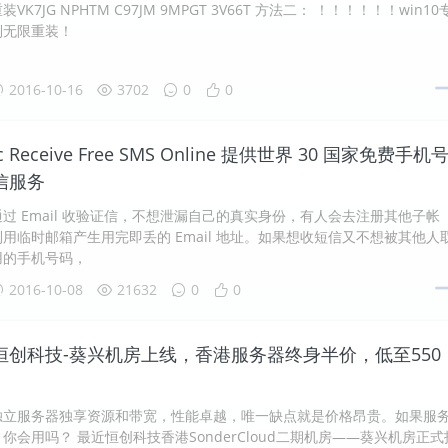
K7JG NPHTM C97JM 9MPGT 3V66T 方法二： ！！！！！！win10
利无限重装！
2016-10-16
3702
0
0
ic Receive Free SMS Online 提供世界 30 国家免费手机
信服务
过 Email 收验证信，不想泄漏自己的真实身份，有人会去注册其他子帐
用临时邮箱产生用完即丢的 Email 地址。如果想收短信又不想被其他人
用的手机号码，
2016-10-08
21632
0
0
恒创科技-葵兴机房上线，香港服务器终身半价，低至550
独立服务器独享资源和带宽，性能卓越，唯一缺点就是价格昂贵。如果服
你会用吗？ 最近恒创科技香港SonderCloud二期机房——葵兴机房正式