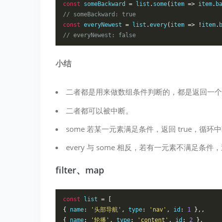
const
 someBackward 
=
 list
.
some
(
item 
=>
 item
.
b
// someBackward: true
const
 everyNewest 
=
 list
.
every
(
item 
=>
!
item
.
// everyNewest: false
小结
二者都是用来做数组条件判断的，都是返回一个
二者都可以被中断。
some 若某一元素满足条件，返回 true，循环
every 与 some 相反，若有一元素不满足条件
filter、map
const
 list 
=
[
{
 name
:
'头部导航'
,
 type
:
'nav'
,
 id
:
1
},,
{
 name
:
'轮播'
,
 type
:
'content'
,
 id
:
2
},