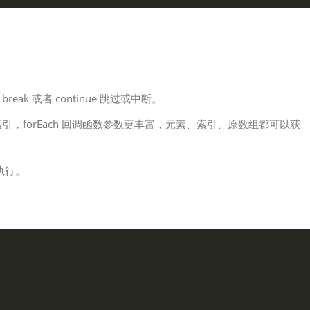
使用 break 或者 continue 跳过或中断。
历数组索引，forEach 回调函数参数更丰富，元素、索引、原数组都可以获
会执行。