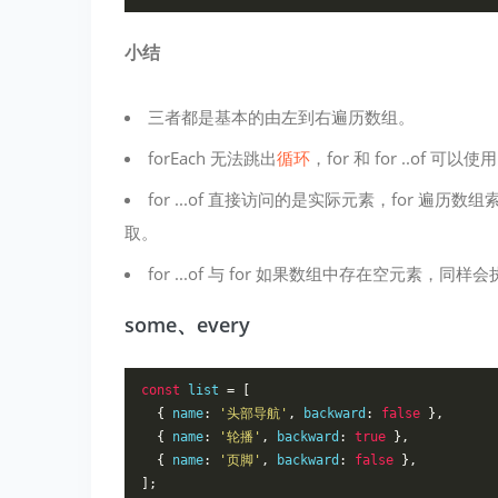
小结
三者都是基本的由左到右遍历数组。
forEach 无法跳出
循环
，for 和 for ..of 可以
for ...of 直接访问的是实际元素，for 遍
取。
for ...of 与 for 如果数组中存在空元素，同样
some、every
const
 list 
=
[
{
 name
:
'头部导航'
,
 backward
:
false
},
{
 name
:
'轮播'
,
 backward
:
true
},
{
 name
:
'页脚'
,
 backward
:
false
},
];