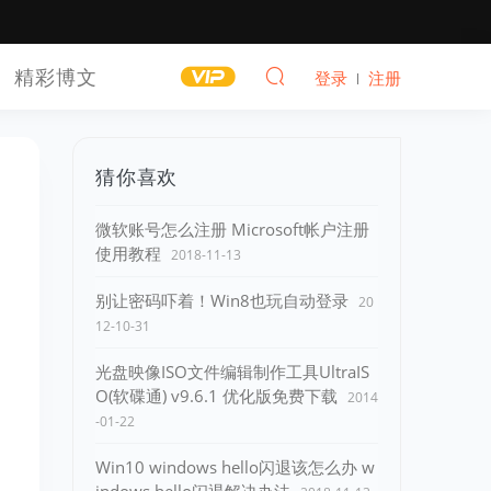
精彩博文
登录
注册
猜你喜欢
微软账号怎么注册 Microsoft帐户注册
使用教程
2018-11-13
别让密码吓着！Win8也玩自动登录
20
12-10-31
光盘映像ISO文件编辑制作工具UltraIS
O(软碟通) v9.6.1 优化版免费下载
2014
-01-22
Win10 windows hello闪退该怎么办 w