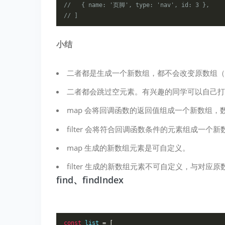
//   { name: '页脚', type: 'nav', id: 3 },
// ]
小结
二者都是生成一个新数组，都不会改变原数组（
二者都会跳过空元素。有兴趣的同学可以自己打
map 会将回调函数的返回值组成一个新数组，
filter 会将符合回调函数条件的元素组成一个新
map 生成的新数组元素是可自定义。
filter 生成的新数组元素不可自定义，与对应
find、findIndex
const
 list 
=
[