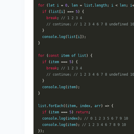
for
(
let i 
=
0
,
 len 
=
 list
.
length
;
 i 
<
 len
;
 i
if
(
list
[
i
]
===
5
)
{
break
;
// 1 2 3 4
// continue; // 1 2 3 4 6 7 8 undefined 1
}
  console
.
log
(
list
[
i
]);
}
for
(
const
 item of list
)
{
if
(
item 
===
5
)
{
break
;
// 1 2 3 4
// continue; // 1 2 3 4 6 7 8 undefined 1
}
  console
.
log
(
item
);
}
list
.
forEach
((
item
,
 index
,
 arr
)
=>
{
if
(
item 
===
5
)
return
;
  console
.
log
(
index
);
// 0 1 2 3 5 6 7 9 10
  console
.
log
(
item
);
// 1 2 3 4 6 7 8 9 10
});