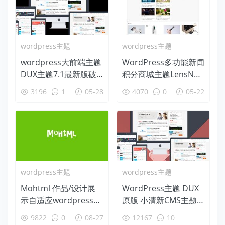
wordpress主题
wordpress主题
wordpress大前端主题
WordPress多功能新闻
DUX主题7.1最新版破
积分商城主题LensNew
解去授权无限制版本W
s1.5
3196
1
05-28
4070
0
05-22
ordPress模板
wordpress主题
wordpress主题
Mohtml 作品/设计展
WordPress主题 DUX
示自适应wordpress主
原版 小清新CMS主题
题 模板兔出品
带用户中心[更新至1.2]
9822
0
08-27
12167
10