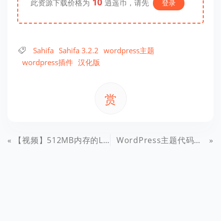
10
此资源下载价格为
逍遥币，请先
登录
Sahifa
Sahifa 3.2.2
wordpress主题
wordpress插件
汉化版
赏
【视频】512MB内存的Lumia620也能玩《神庙逃亡》，详细特别教程和体验视频
WordPress主题代码，更换登录注册页面logo图片链接及文字描述，非系统代码修改