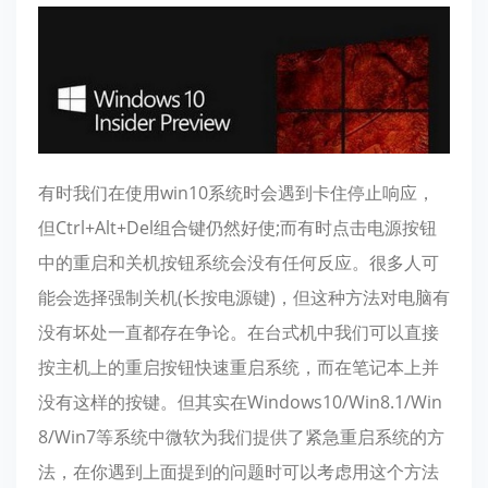
有时我们在使用win10系统时会遇到卡住停止响应，
但Ctrl+Alt+Del组合键仍然好使;而有时点击电源按钮
中的重启和关机按钮系统会没有任何反应。很多人可
能会选择强制关机(长按电源键)，但这种方法对电脑有
没有坏处一直都存在争论。在台式机中我们可以直接
按主机上的重启按钮快速重启系统，而在笔记本上并
没有这样的按键。但其实在Windows10/Win8.1/Win
8/Win7等系统中微软为我们提供了紧急重启系统的方
法，在你遇到上面提到的问题时可以考虑用这个方法