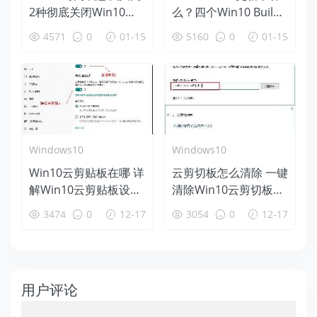
2种彻底关闭Win10时
么？四个Win10 Build
间线方法
18312新特性盘点
4571
0
01-15
5160
0
01-15
Windows10
Windows10
Win10云剪贴板在哪 详
云剪切板怎么清除 一键
解Win10云剪贴板设置
清除Win10云剪切板方
使用教程
法
3474
0
12-17
3054
0
12-17
用户评论