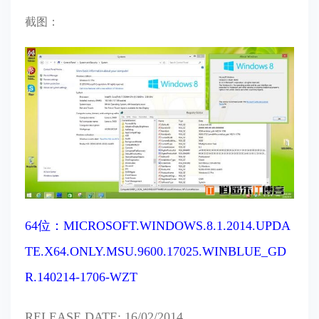
截图：
64位：MICROSOFT.WINDOWS.8.1.2014.UPDA
TE.X64.ONLY.MSU.9600.17025.WINBLUE_GD
R.140214-1706-WZT
RELEASE DATE: 16/02/2014