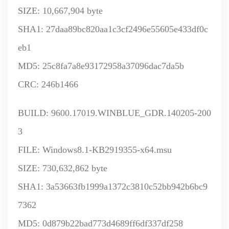
SIZE: 10,667,904 byte
SHA1: 27daa89bc820aa1c3cf2496e55605e433df0c
eb1
MD5: 25c8fa7a8e93172958a37096dac7da5b
CRC: 246b1466
BUILD: 9600.17019.WINBLUE_GDR.140205-200
3
FILE: Windows8.1-KB2919355-x64.msu
SIZE: 730,632,862 byte
SHA1: 3a53663fb1999a1372c3810c52bb942b6bc9
7362
MD5: 0d879b22bad773d4689ff6df337df258