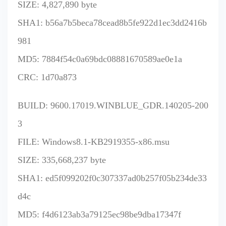
SIZE: 4,827,890 byte
SHA1: b56a7b5beca78cead8b5fe922d1ec3dd2416b
981
MD5: 7884f54c0a69bdc08881670589ae0e1a
CRC: 1d70a873
BUILD: 9600.17019.WINBLUE_GDR.140205-200
3
FILE: Windows8.1-KB2919355-x86.msu
SIZE: 335,668,237 byte
SHA1: ed5f099202f0c307337ad0b257f05b234de33
d4c
MD5: f4d6123ab3a79125ec98be9dba17347f