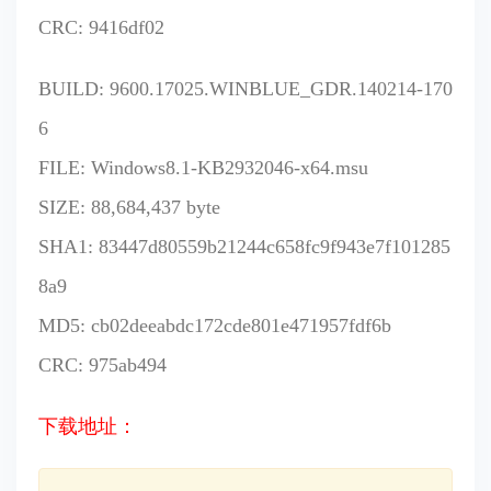
CRC: 9416df02
BUILD: 9600.17025.WINBLUE_GDR.140214-170
6
FILE: Windows8.1-KB2932046-x64.msu
SIZE: 88,684,437 byte
SHA1: 83447d80559b21244c658fc9f943e7f101285
8a9
MD5: cb02deeabdc172cde801e471957fdf6b
CRC: 975ab494
下载地址：