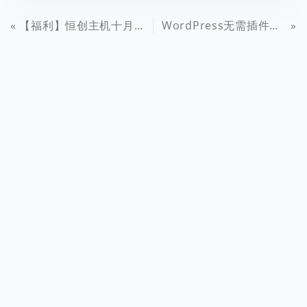
【福利】恒创主机十月新购主机，续费“0元”
WordPress无需插件添加新用户注册页面验证码（极验验证）详细教程