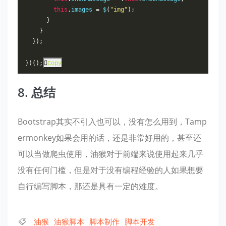
this
.
images 
=
 $
(
"img"
);
}
}
});
})();
Copy
8. 总结
Bootstrap其实不引入也可以，没有怎么用到，Tamp
ermonkey如果会用的话，还是非常好用的，甚至还
可以当做爬虫使用，油猴对于前端来说使用起来几乎
没有任何门槛，但是对于没有编程经验的人如果想要
自行编写脚本，那还是具有一定的难度。
油猴
油猴脚本
脚本制作
脚本开发