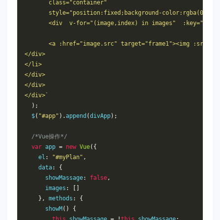
       class="container"
       style="position:fixed;background-color:rgba(0,0,0
       <div  v-for="(image,index) in images"  :key="inde
       <a :href="image.src" target="frame1"><img :src="i
</div>
</li>
</div>
</div>
</div>`
);
  $
(
"#app"
).
append
(
divApp
);
/*Vue操作*/
var
 app 
=
new
Vue
({
    el
:
"#myPlan"
,
    data
:
{
      showMassage
:
false
,
      images
:
[]
},
methods
:
{
      showM
()
{
this
.
showMassage 
=
!
this
.
showMassage
;