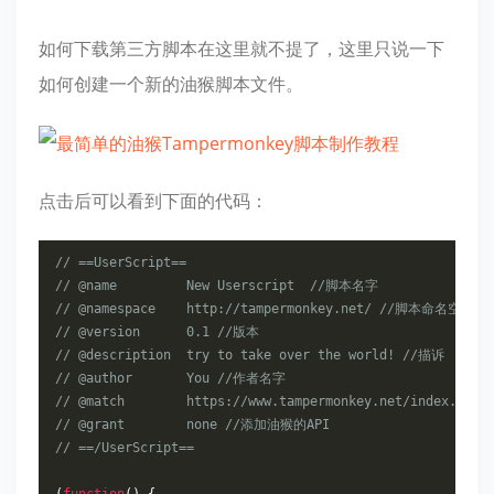
如何下载第三方脚本在这里就不提了，这里只说一下
如何创建一个新的油猴脚本文件。
点击后可以看到下面的代码：
// ==UserScript==
// @name         New Userscript  //脚本名字
// @namespace    http://tampermonkey.net/ //脚本命名空间
// @version      0.1 //版本
// @description  try to take over the world! //描诉
// @author       You //作者名字
// @match        https://www.tampermonkey.net/index.
// @grant        none //添加油猴的API
// ==/UserScript==
(
function
()
{