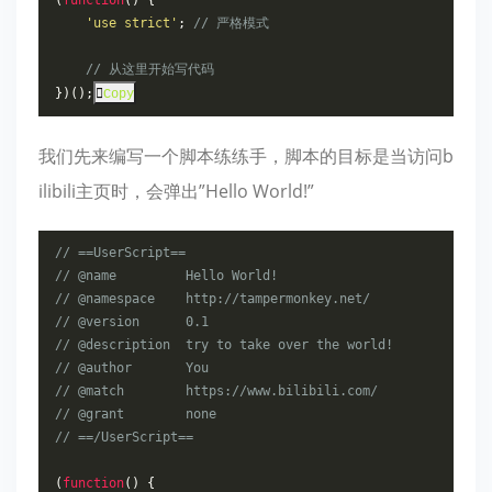
'use strict'
;
// 严格模式
// 从这里开始写代码
})();
Copy
我们先来编写一个脚本练练手，脚本的目标是当访问b
ilibili主页时，会弹出”Hello World!”
// ==UserScript==
// @name         Hello World!
// @namespace    http://tampermonkey.net/
// @version      0.1
// @description  try to take over the world!
// @author       You
// @match        https://www.bilibili.com/
// @grant        none
// ==/UserScript==
(
function
()
{