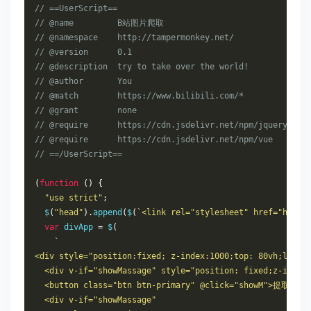
// ==UserScript==
// @name         B站图片爬取
// @namespace    http://tampermonkey.net/
// @version      0.1
// @description  try to take over the world!
// @author       You
// @match        https://www.bilibili.com/*
// @grant        none
// @require      https://cdn.jsdelivr.net/npm/jquery@3.4
// @require      https://cdn.jsdelivr.net/npm/vue
// ==/UserScript==
(
function
()
{
"use strict"
;
  $
(
"head"
).
append
(
$
(
`<link rel="stylesheet" href="https
var
 divApp 
=
 $
(
`
<div style="position:fixed; z-index:1000;top: 80vh;left:
  <div v-if="showMassage" style="position: fixed;z-index
  <button class="btn btn-primary" @click="showM">提取图片<
  <div v-if="showMassage"