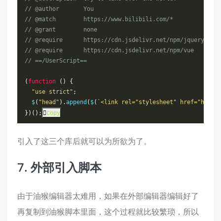
// @author       You
// @match        https://www.bilibili.com/*
// @grant        none
// @require      https://cdn.jsdelivr.net/npm/jquery@3.4
// @require      https://cdn.jsdelivr.net/npm/vue
// ==/UserScript==
(
function
()
{
"use strict"
;
  $
(
"head"
).
append
(
$
(
`<link rel="stylesheet" href="https
})();
Copy
引入了这三个库后就可以为所欲为了。
7. 外部引入脚本
由于油猴编辑器太难用，如果在外部编辑器编辑好了
再复制到油猴脚本里面，这个过程就比较繁琐，所以