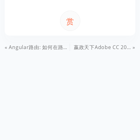
赏
Angular路由: 如何在路由导航之间页面加载时显示loading加载动画效果
嬴政天下Adobe CC 2020.x简体中文Mac/Win版软件集合特别版、大师版集合免费下载