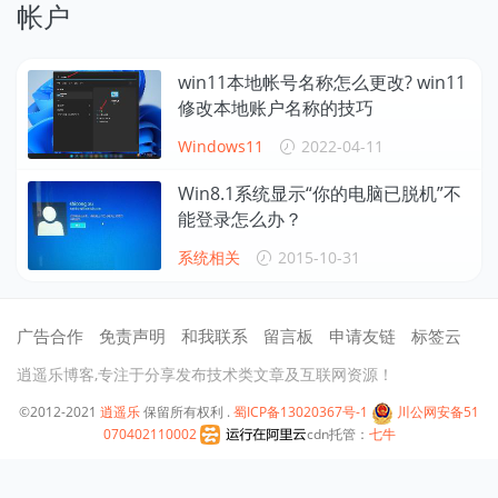
帐户
win11本地帐号名称怎么更改? win11
修改本地账户名称的技巧
Windows11
2022-04-11
Win8.1系统显示“你的电脑已脱机”不
能登录怎么办？
系统相关
2015-10-31
广告合作
免责声明
和我联系
留言板
申请友链
标签云
逍遥乐博客,专注于分享发布技术类文章及互联网资源！
©2012-2021
逍遥乐
保留所有权利 .
蜀ICP备13020367号-1
川公网安备51
070402110002
cdn托管：
七牛