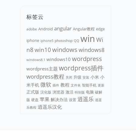
标签云
angular
Android
adobe
Angular教程
edge
win
Wi
iphone
photoshop
iphone5
QQ
n8
win10
windows
windows8
wordpress
windows10
windows8.1
wordpress插件
wordpress主题
wordpress教程
小米
小
升级
关闭
安装
微软
教程
米手机
智能手机
文件夹
更新
插件
正式版
浏览器
电脑
汉化版
激活
破解
特别版
逍遥乐
苹果
解决办法
版
硬盘
设置
逍遥
逍遥乐汉化
乐教程