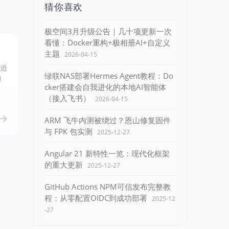
猜你喜欢
极空间3月升级公告｜几十项更新一次
看懂：Docker重构+极相册AI+自定义
主题
2026-04-15
近逍
绿联NAS部署Hermes Agent教程：Do
但
cker搭建会自我进化的本地AI智能体
（接入飞书）
2026-04-15
ARM 飞牛内测被绕过？恩山修复固件
与 FPK 包实测
2025-12-27
Angular 21 新特性一览：现代化框架
的重大更新
2025-12-27
GitHub Actions NPM可信发布完整教
程：从零配置OIDC到成功部署
2025-12
-27