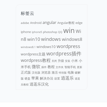
标签云
angular
Android
adobe
Angular教程
edge
win
Wi
iphone
photoshop
iphone5
QQ
n8
win10
windows
windows8
wordpress
windows10
windows8.1
wordpress插件
wordpress主题
wordpress教程
小米
小
升级
关闭
安装
微软
教程
米手机
智能手机
文件夹
更新
插件
正式版
浏览器
电脑
汉化版
激活
破解
特别版
逍遥乐
苹果
解决办法
版
硬盘
设置
逍遥
逍遥乐汉化
乐教程