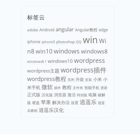
标签云
angular
Android
adobe
Angular教程
edge
win
Wi
iphone
photoshop
iphone5
QQ
n8
win10
windows
windows8
wordpress
windows10
windows8.1
wordpress插件
wordpress主题
wordpress教程
小米
小
升级
关闭
安装
微软
教程
米手机
智能手机
文件夹
更新
插件
正式版
浏览器
电脑
汉化版
激活
破解
特别版
逍遥乐
苹果
解决办法
版
硬盘
设置
逍遥
逍遥乐汉化
乐教程