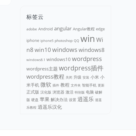
标签云
angular
Android
adobe
Angular教程
edge
win
Wi
iphone
photoshop
iphone5
QQ
n8
win10
windows
windows8
wordpress
windows10
windows8.1
wordpress插件
wordpress主题
wordpress教程
小米
小
升级
关闭
安装
微软
教程
米手机
智能手机
文件夹
更新
插件
正式版
浏览器
电脑
汉化版
激活
破解
特别版
逍遥乐
苹果
解决办法
版
硬盘
设置
逍遥
逍遥乐汉化
乐教程