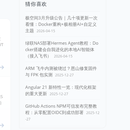
猜你喜欢
极空间3月升级公告｜几十项更新一次
看懂：Docker重构+极相册AI+自定义
主题
2026-04-15
发
绿联NAS部署Hermes Agent教程：Do
WT
cker搭建会自我进化的本地AI智能体
（接入飞书）
2026-04-15
ARM 飞牛内测被绕过？恩山修复固件
与 FPK 包实测
2025-12-27
Angular 21 新特性一览：现代化框架
的重大更新
2025-12-27
S
的
GitHub Actions NPM可信发布完整教
程：从零配置OIDC到成功部署
2025-12
-27