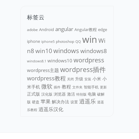
标签云
angular
Android
adobe
Angular教程
edge
win
Wi
iphone
photoshop
iphone5
QQ
n8
win10
windows
windows8
wordpress
windows10
windows8.1
wordpress插件
wordpress主题
wordpress教程
小米
小
升级
关闭
安装
微软
教程
米手机
智能手机
文件夹
更新
插件
正式版
浏览器
电脑
汉化版
激活
破解
特别版
逍遥乐
苹果
解决办法
版
硬盘
设置
逍遥
逍遥乐汉化
乐教程