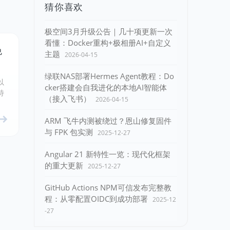
猜你喜欢
极空间3月升级公告｜几十项更新一次
看懂：Docker重构+极相册AI+自定义
免
主题
2026-04-15
绿联NAS部署Hermes Agent教程：Do
以
cker搭建会自我进化的本地AI智能体
特
（接入飞书）
2026-04-15
ARM 飞牛内测被绕过？恩山修复固件
与 FPK 包实测
2025-12-27
Angular 21 新特性一览：现代化框架
的重大更新
2025-12-27
GitHub Actions NPM可信发布完整教
程：从零配置OIDC到成功部署
2025-12
-27