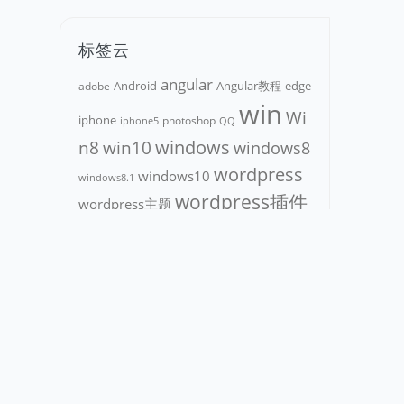
标签云
angular
Android
adobe
Angular教程
edge
win
Wi
iphone
photoshop
iphone5
QQ
n8
win10
windows
windows8
wordpress
windows10
windows8.1
wordpress插件
wordpress主题
wordpress教程
小米
小
升级
关闭
安装
微软
教程
米手机
智能手机
文件夹
更新
插件
正式版
浏览器
电脑
汉化版
激活
破解
特别版
逍遥乐
苹果
解决办法
版
硬盘
设置
逍遥
逍遥乐汉化
乐教程