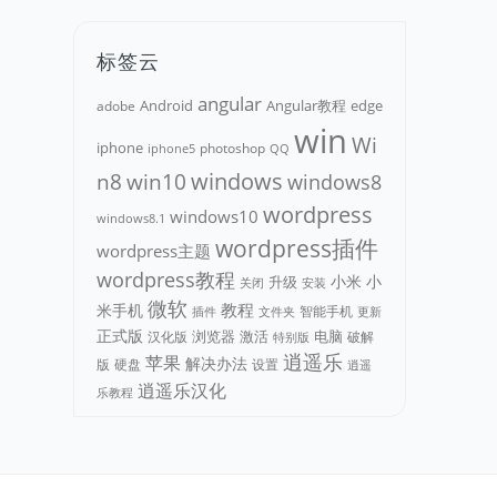
标签云
angular
Android
adobe
Angular教程
edge
win
Wi
iphone
photoshop
iphone5
QQ
n8
win10
windows
windows8
wordpress
windows10
windows8.1
wordpress插件
wordpress主题
wordpress教程
小米
小
升级
关闭
安装
微软
教程
米手机
智能手机
文件夹
更新
插件
正式版
浏览器
电脑
汉化版
激活
破解
特别版
逍遥乐
苹果
解决办法
版
硬盘
设置
逍遥
逍遥乐汉化
乐教程