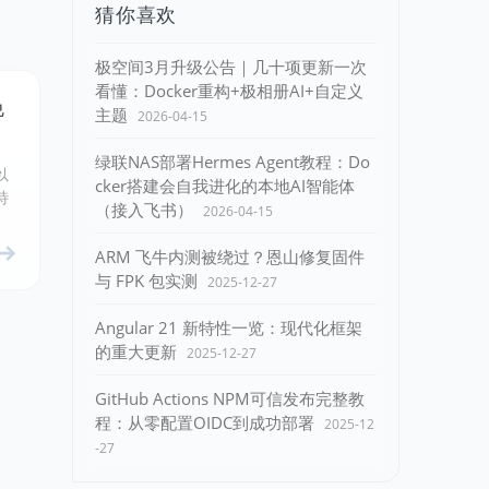
猜你喜欢
极空间3月升级公告｜几十项更新一次
看懂：Docker重构+极相册AI+自定义
免
主题
2026-04-15
绿联NAS部署Hermes Agent教程：Do
以
cker搭建会自我进化的本地AI智能体
特
（接入飞书）
2026-04-15
ARM 飞牛内测被绕过？恩山修复固件
与 FPK 包实测
2025-12-27
Angular 21 新特性一览：现代化框架
的重大更新
2025-12-27
GitHub Actions NPM可信发布完整教
程：从零配置OIDC到成功部署
2025-12
-27