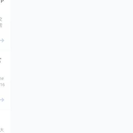
 P
交
需
官
ne
16
四大