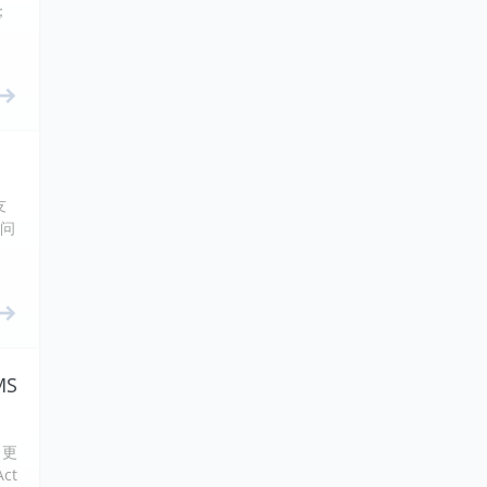
；
友
种问
MS
 更
ct