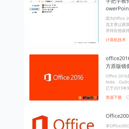
手把手教你如
owerPoi
因为Offi
流文章让跟我
求待在他该
计算机技术
office
方原版镜
Office 2
Note、Outl
已于2015年
资源下载
Office
本Office2