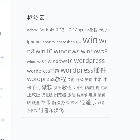
标签云
行。
angular
Android
adobe
Angular教程
edge
m
win
Wi
iphone
photoshop
iphone5
QQ
n8
win10
windows
windows8
wordpress
windows10
windows8.1
wordpress插件
wordpress主题
wordpress教程
小米
小
升级
关闭
安装
微软
教程
米手机
智能手机
文件夹
更新
插件
势
正式版
浏览器
电脑
汉化版
激活
破解
起
特别版
逍遥乐
苹果
解决办法
版
硬盘
设置
逍遥
逍遥乐汉化
乐教程