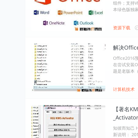
组件；支持V
本绿色版独家支
资源下载
解决Offi
Office20
在尝试安装O
题是老版本
计算机技术
【著名KMS
_Activat
知彼而知己 HEU
新说明： 201