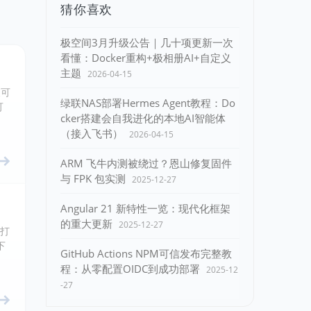
猜你喜欢
极空间3月升级公告｜几十项更新一次
看懂：Docker重构+极相册AI+自定义
主题
2026-04-15
便可
绿联NAS部署Hermes Agent教程：Do
可
cker搭建会自我进化的本地AI智能体
（接入飞书）
2026-04-15
ARM 飞牛内测被绕过？恩山修复固件
与 FPK 包实测
2025-12-27
Angular 21 新特性一览：现代化框架
的重大更新
2025-12-27
法打
下
GitHub Actions NPM可信发布完整教
程：从零配置OIDC到成功部署
2025-12
-27