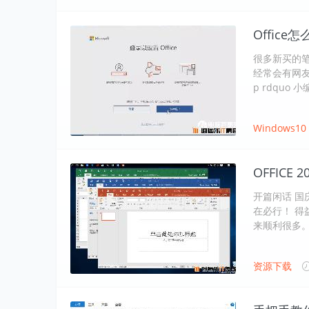
Office
很多新买的笔
经常会有网友问
p rdquo
Windows10
OFFICE
开篇闲话 国
在必行！ 得益
来顺利很多
资源下载