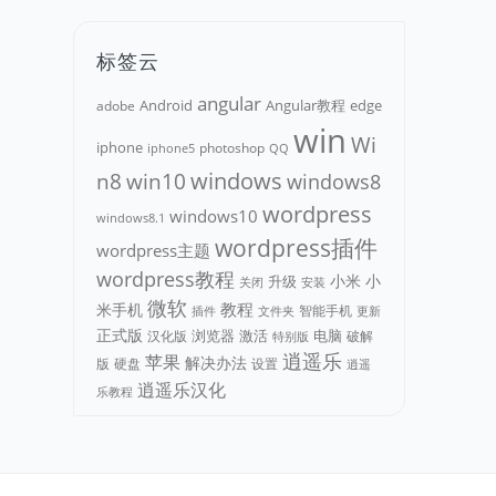
标签云
angular
Android
adobe
Angular教程
edge
win
Wi
iphone
photoshop
iphone5
QQ
n8
win10
windows
windows8
wordpress
windows10
windows8.1
wordpress插件
wordpress主题
wordpress教程
小米
小
升级
关闭
安装
微软
教程
米手机
智能手机
文件夹
更新
插件
正式版
浏览器
电脑
汉化版
激活
破解
特别版
逍遥乐
苹果
解决办法
版
硬盘
设置
逍遥
逍遥乐汉化
乐教程