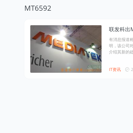
MT6592
联发科出M
有消息报道
明，该公司
介绍其新的
IT资讯
2