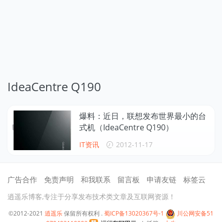
IdeaCentre Q190
爆料：近日，联想发布世界最小的台
式机（IdeaCentre Q190）
IT资讯
2012-11-17
广告合作
免责声明
和我联系
留言板
申请友链
标签云
逍遥乐博客,专注于分享发布技术类文章及互联网资源！
©2012-2021
逍遥乐
保留所有权利 .
蜀ICP备13020367号-1
川公网安备51