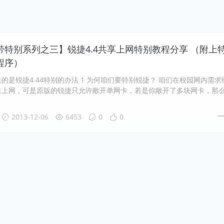
带特别系列之三】锐捷4.4共享上网特别教程分享 （附上
程序）
的是锐捷4 44特别的办法 1 为何咱们要特别锐捷？ 咱们在校园网内需求
来上网，可是原版的锐捷只允许敞开单网卡，若是你敞开了多块网卡，那
2013-12-06
6453
0
0