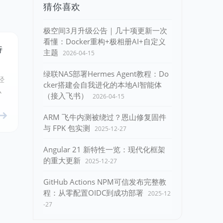
猜你喜欢
极空间3月升级公告｜几十项更新一次
看懂：Docker重构+极相册AI+自定义
特
主题
2026-04-15
绿联NAS部署Hermes Agent教程：Do
经
cker搭建会自我进化的本地AI智能体
么
（接入飞书）
2026-04-15
ARM 飞牛内测被绕过？恩山修复固件
与 FPK 包实测
2025-12-27
Angular 21 新特性一览：现代化框架
的重大更新
2025-12-27
GitHub Actions NPM可信发布完整教
程：从零配置OIDC到成功部署
2025-12
-27