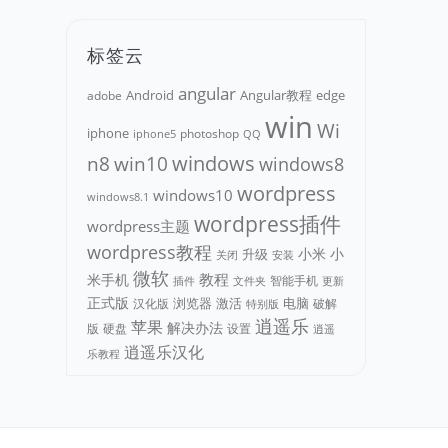
标签云
angular
Android
adobe
Angular教程
edge
win
Wi
iphone
photoshop
iphone5
QQ
n8
win10
windows
windows8
wordpress
windows10
windows8.1
wordpress插件
wordpress主题
wordpress教程
小米
小
升级
关闭
安装
微软
教程
米手机
智能手机
文件夹
更新
插件
正式版
浏览器
电脑
汉化版
激活
破解
特别版
逍遥乐
苹果
解决办法
版
硬盘
设置
逍遥
逍遥乐汉化
乐教程