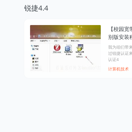
锐捷4.4
【校园宽
别版安装
我为咱们带来
过锐捷认证
认证4
计算机技术