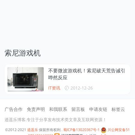
索尼游戏机
不要微波游戏机！索尼破天荒告诫引
哗然反应
IT资讯
2012-12-26
广告合作
免责声明
和我联系
留言板
申请友链
标签云
逍遥乐博客,专注于分享发布技术类文章及互联网资源！
©2012-2021
逍遥乐
保留所有权利 .
蜀ICP备13020367号-1
川公网安备51