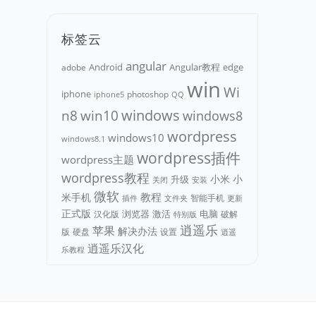
标签云
angular
Android
adobe
Angular教程
edge
win
Wi
iphone
photoshop
iphone5
QQ
n8
win10
windows
windows8
wordpress
windows10
windows8.1
wordpress插件
wordpress主题
wordpress教程
小米
小
升级
关闭
安装
微软
教程
米手机
智能手机
文件夹
更新
插件
正式版
浏览器
电脑
汉化版
激活
破解
特别版
逍遥乐
苹果
解决办法
版
硬盘
设置
逍遥
逍遥乐汉化
乐教程