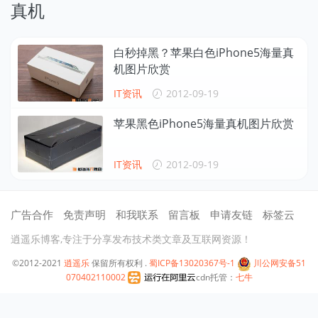
真机
白秒掉黑？苹果白色iPhone5海量真
机图片欣赏
IT资讯
2012-09-19
苹果黑色iPhone5海量真机图片欣赏
IT资讯
2012-09-19
广告合作
免责声明
和我联系
留言板
申请友链
标签云
逍遥乐博客,专注于分享发布技术类文章及互联网资源！
©2012-2021
逍遥乐
保留所有权利 .
蜀ICP备13020367号-1
川公网安备51
070402110002
cdn托管：
七牛