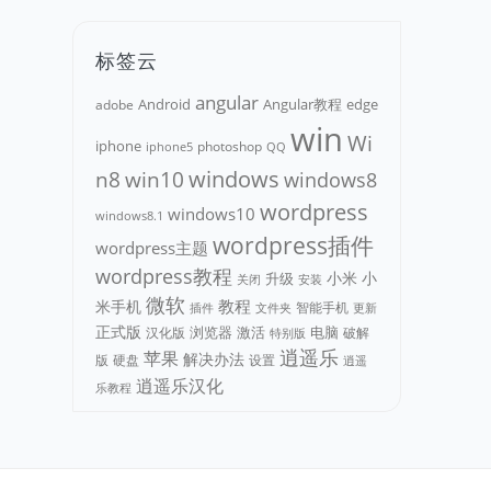
标签云
angular
Android
adobe
Angular教程
edge
win
Wi
iphone
photoshop
iphone5
QQ
n8
win10
windows
windows8
wordpress
windows10
windows8.1
wordpress插件
wordpress主题
wordpress教程
小米
小
升级
关闭
安装
微软
教程
米手机
智能手机
文件夹
更新
插件
正式版
浏览器
电脑
汉化版
激活
破解
特别版
逍遥乐
苹果
解决办法
版
硬盘
设置
逍遥
逍遥乐汉化
乐教程