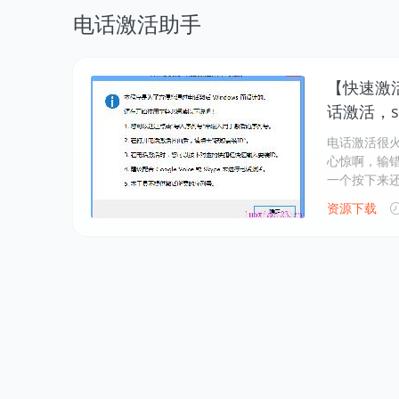
电话激活助手
【快速激活
话激活，so
电话激活很
心惊啊，输错
一个按下来
资源下载